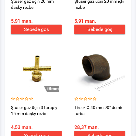
Ştuser gaz üçin 20 mm
Ştuser gaz üçin 20 mm içki
daşky rezbe
rezbe
5,91 man.
5,91 man.
Sebede goş
Sebede goş
Ştuser gaz üçin 3 taraply
Tirsek Ø 40 mm 90° demir
15 mm daşky rezbe
turba
4,53 man.
28,37 man.
Sebede goş
Sebede goş