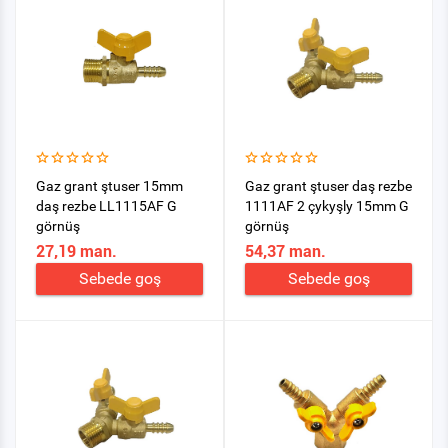
Gaz grant ştuser 15mm
Gaz grant ştuser daş rezbe
daş rezbe LL1115AF G
1111AF 2 çykyşly 15mm G
görnüş
görnüş
27,19 man.
54,37 man.
Sebede goş
Sebede goş