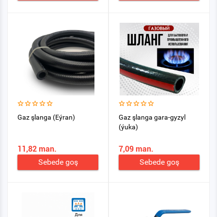
Gaz şlanga (Eýran)
Gaz şlanga gara-gyzyl
(ýuka)
11,82 man.
7,09 man.
Sebede goş
Sebede goş