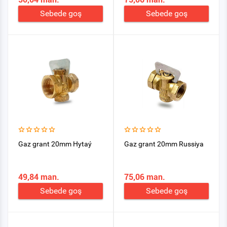
Sebede goş
Sebede goş
Gaz grant 20mm Hytaý
Gaz grant 20mm Russiya
49,84 man.
75,06 man.
Sebede goş
Sebede goş