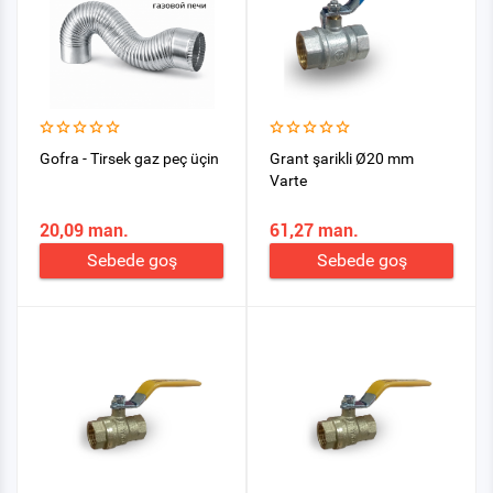
Gofra - Tirsek gaz peç üçin
Grant şarikli Ø20 mm
Varte
20,09 man.
61,27 man.
Sebede goş
Sebede goş