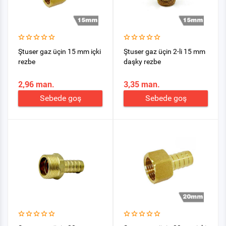
Ştuser gaz üçin 15 mm içki
Ştuser gaz üçin 2-li 15 mm
rezbe
daşky rezbe
2,96 man.
3,35 man.
Sebede goş
Sebede goş