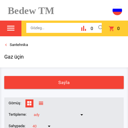
Bedew TM
0
0
Santehnika
Gaz üçin
Saýla
Görnüş:
Tertipleme:
ady
Sahypada:
40