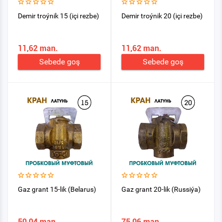
Demir troýnik 15 (içi rezbe)
Demir troýnik 20 (içi rezbe)
11,62 man.
11,62 man.
Sebede goş
Sebede goş
Gaz grant 15-lik (Belarus)
Gaz grant 20-lik (Russiýa)
50,04 man.
75,06 man.