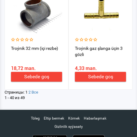
Troýnik 32 mm (içi rezbe)
Troýnik gaz şlanga üçin 3
gözli
18,72 man.
4,33 man.
Sebede goş
Sebede goş
Страницы:
1
2
Все
1 - 40 из 49
Töleg
Eltip bermek
Kömek
Habarlaşmak
Gizlinlik syýasaty