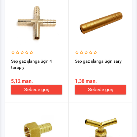
Sep gaz şlanga üçin 4
Sep gaz şlanga üçin sary
taraply
5,12 man.
1,38 man.
Sebede goş
Sebede goş