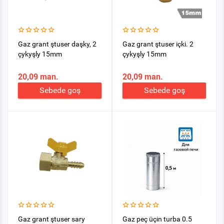
Gaz grant ştuser daşky, 2
Gaz grant ştuser içki. 2
çykyşly 15mm
çykyşly 15mm
20,09 man.
20,09 man.
Sebede goş
Sebede goş
Gaz grant ştuser sary
Gaz peç üçin turba 0.5