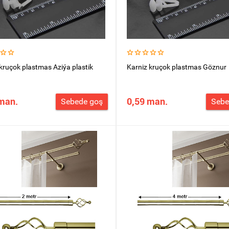
kruçok plastmas Aziýa plastik
Karniz kruçok plastmas Göznur
man.
0,59 man.
Sebede goş
Sebe