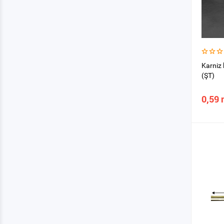
Karniz 
(ŞT)
0,59 