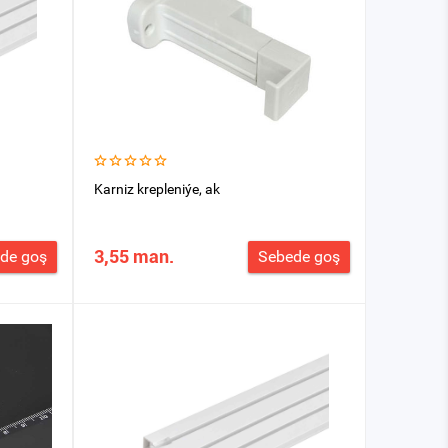
Karniz krepleniýe, ak
3,55 man.
de goş
Sebede goş