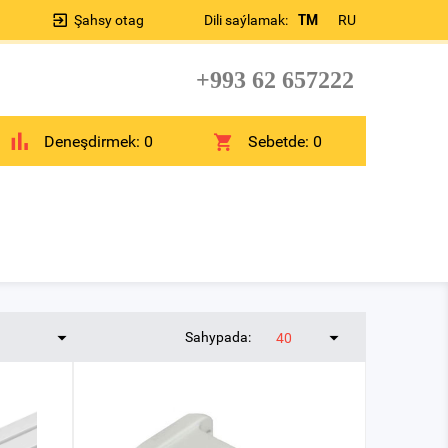
Şahsy otag
Dili saýlamak:
TM
RU
+993 62 657222
Deneşdirmek:
0
Sebetde:
0
Sahypada:
40