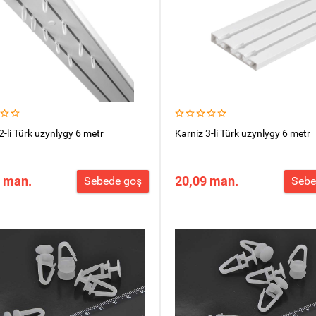
2-li Türk uzynlygy 6 metr
Karniz 3-li Türk uzynlygy 6 metr
 man.
20,09 man.
Sebede goş
Sebe