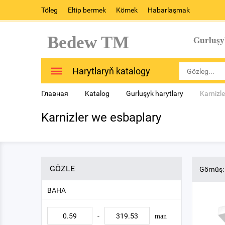
Töleg
Eltip bermek
Kömek
Habarlaşmak
Bedew TM
Gurluşy
Harytlaryň katalogy
Главная
Katalog
Gurluşyk harytlary
Karnizl
Karnizler we esbaplary
GÖZLE
Görnüş:
BAHA
-