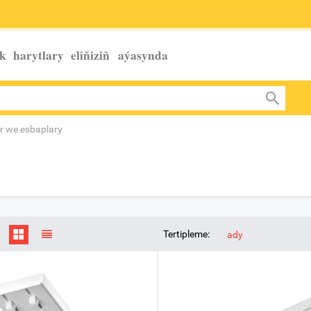
k harytlary eliňiziň
aýasynda
er we esbaplary
Tertipleme:
ady