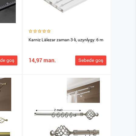
Karniz Lälezar zaman 3-li, uzynlygy: 6 m
14,97 man.
de goş
Sebede goş