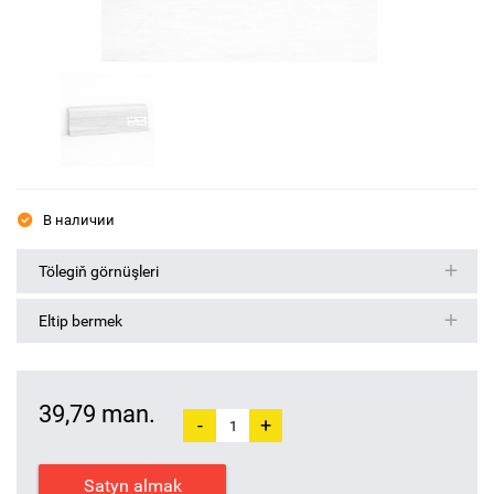
В наличии
Tölegiň görnüşleri
Eltip bermek
39,79 man.
-
+
Satyn almak