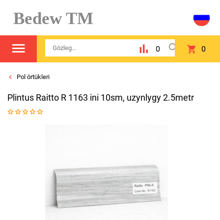
Bedew TM
0
0
Pol örtükleri
Plintus Raitto R 1163 ini 10sm, uzynlygy 2.5metr