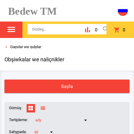
Bedew TM
0
0
Gapylar we gulplar
Obşiwkalar we naliçnikler
Saýla
Görnüş:
Tertipleme:
ady
Sahypada:
40