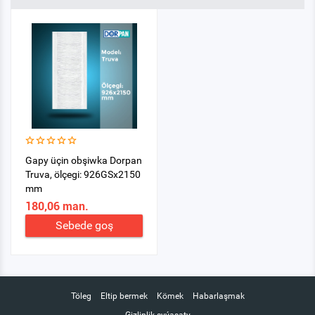
Gapy üçin obşiwka Dorpan
Truva, ölçegi: 926GSx2150
mm
180,06 man.
Sebede goş
Töleg
Eltip bermek
Kömek
Habarlaşmak