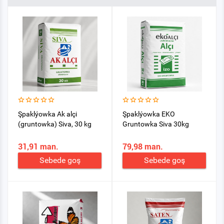
Şpaklýowka Ak alçi
Şpaklýowka EKO
(gruntowka) Siva, 30 kg
Gruntowka Siva 30kg
31,91 man.
79,98 man.
Sebede goş
Sebede goş