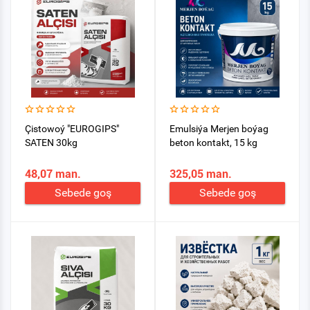
Çistowoý "EUROGIPS"
Emulsiýa Merjen boýag
SATEN 30kg
beton kontakt, 15 kg
48,07 man.
325,05 man.
Sebede goş
Sebede goş