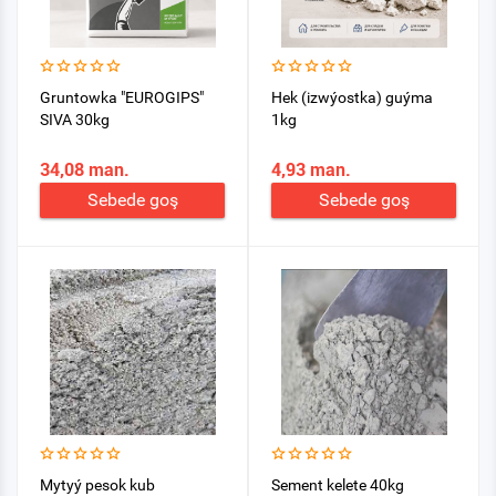
Gruntowka "EUROGIPS"
Hek (izwýostka) guýma
SIVA 30kg
1kg
34,08 man.
4,93 man.
Sebede goş
Sebede goş
Mytyý pesok kub
Sement kelete 40kg