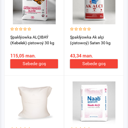
Şpaklýowka ALÇIBAÝ
Şpaklýowka Ak alçi
(Kebelek) çistowoý 30 kg
(çistowoý) Saten 30 kg
115,05 man.
43,34 man.
Sebede goş
Sebede goş