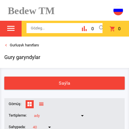
Bedew TM
0
0
Gurluşyk harytlary
Gury garyndylar
Saýla
Görnüş:
Tertipleme:
ady
Sahypada:
40