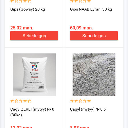
Gips (Gowsy) 20 kg
Gips NAAB Eýran, 30 kg
25,02 man.
60,09 man.
Sebede goş
Sebede goş
Çagyl ZERLI (mytyý) № 0
Çagyl (mytyý) № 0,5
(30kg)
12,02 man.
8,08 man.