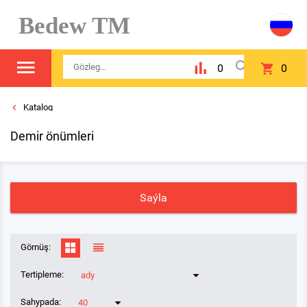
Bedew TM
0
0
Katalog
Demir önümleri
Saýla
Görnüş:
Tertipleme:
ady
Sahypada:
40