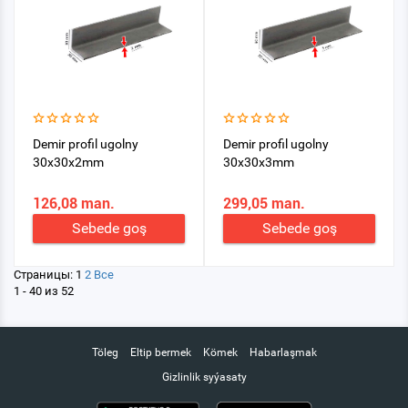
Demir profil ugolny
Demir profil ugolny
30x30x2mm
30x30x3mm
126,08 man.
299,05 man.
Sebede goş
Sebede goş
Страницы:
1
2
Все
1 - 40 из 52
Töleg
Eltip bermek
Kömek
Habarlaşmak
Gizlinlik syýasaty