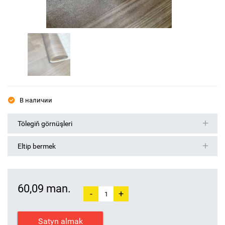
В наличии
Tölegiň görnüşleri
Eltip bermek
60,09 man.
-
+
Satyn almak