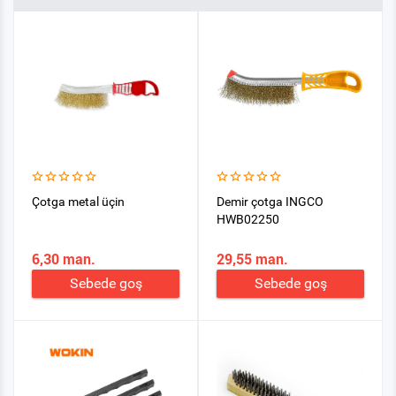
Çotga metal üçin
Demir çotga INGCO
HWB02250
6,30 man.
29,55 man.
Sebede goş
Sebede goş