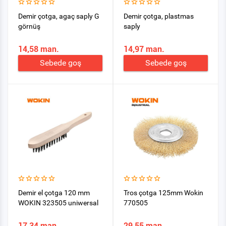
Demir çotga, agaç saply G
Demir çotga, plastmas
görnüş
saply
14,58 man.
14,97 man.
Sebede goş
Sebede goş
Demir el çotga 120 mm
Tros çotga 125mm Wokin
WOKIN 323505 uniwersal
770505
17,34 man.
29,55 man.