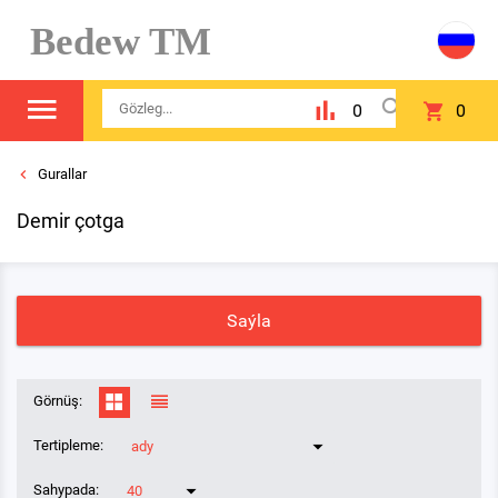
Bedew TM
0
0
Gurallar
Demir çotga
Saýla
Görnüş:
Tertipleme:
ady
Sahypada:
40