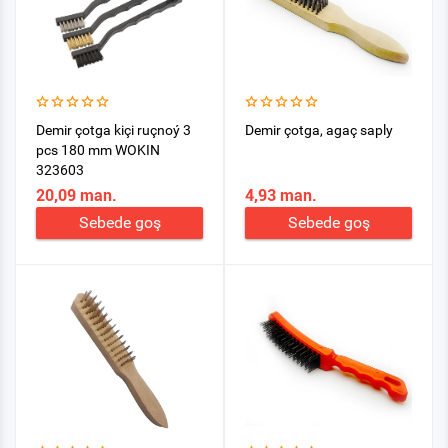
Demir çotga kiçi ruçnoý 3
Demir çotga, agaç saply
pcs 180 mm WOKIN
323603
20,09 man.
4,93 man.
Sebede goş
Sebede goş