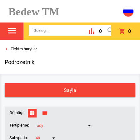
Bedew TM
0
0
Elektro harytlar
Podrozetnik
Saýla
Görnüş:
Tertipleme:
ady
Sahypada:
40