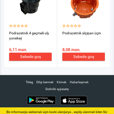
Podrazetnik 4 geçmeli uly
Podrazetnik alçipan üçin
yonekeý
6,11 man.
8,08 man.
Sebede goş
Sebede goş
Töleg
Eltip bermek
Kömek
Habarlaşmak
Gizlinlik syýasaty
Biz informasiýa saklamak üçin kooki ulanýarys. ‚ saýdy ulanmak bilen Siz