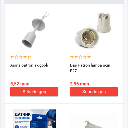
Asma patron ak çöpli
Daş Patron lampa üçin
E27
5,52 man.
2,96 man.
Sebede goş
Sebede goş