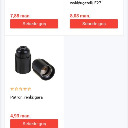
wyklýuçatelli, E27
7,88 man.
8,08 man.
Sebede goş
Sebede goş
Patron, reňki: gara
4,93 man.
Sebede goş