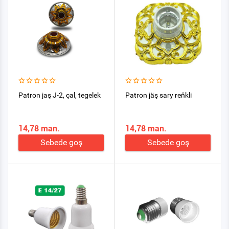
Patron jaş J-2, çal, tegelek
Patron jäş sary reňkli
14,78 man.
14,78 man.
Sebede goş
Sebede goş