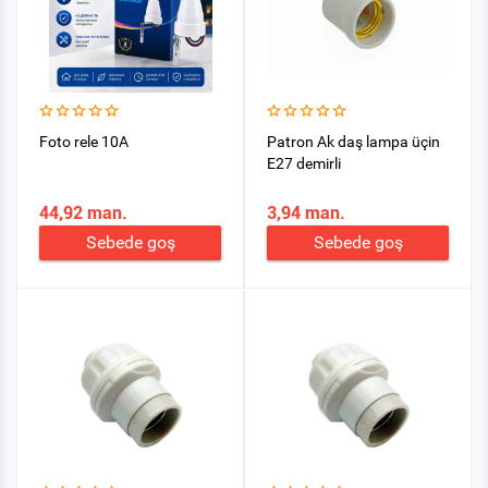
Foto rele 10A
Patron Ak daş lampa üçin
E27 demirli
44,92 man.
3,94 man.
Sebede goş
Sebede goş