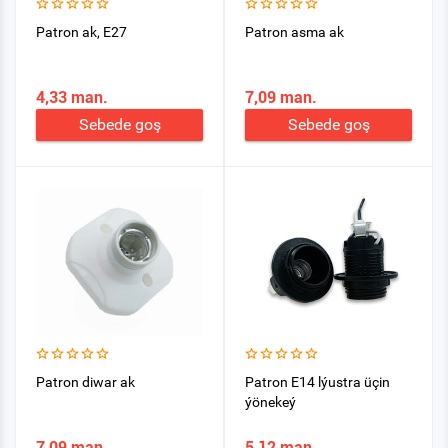
Patron ak, E27
Patron asma ak
4,33 man.
7,09 man.
Sebede goş
Sebede goş
Patron diwar ak
Patron E14 lýustra üçin
ýönekeý
7,09 man.
5,12 man.