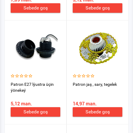
Sebede goş
Sebede goş
Patron E27 lýustra üçin
Patron jaş , sary, tegelek
ýönekeý
5,12 man.
14,97 man.
Sebede goş
Sebede goş