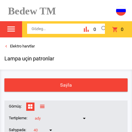
Bedew TM
0
0
Elektro harytlar
Lampa uçin patronlar
Saýla
Görnüş:
Tertipleme:
ady
Sahypada:
40