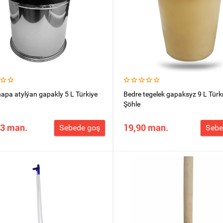
apa atylýan gapakly 5 L Türkiye
Bedre tegelek gapaksyz 9 L Tür
Şöhle
83 man.
19,90 man.
Sebede goş
Sebe