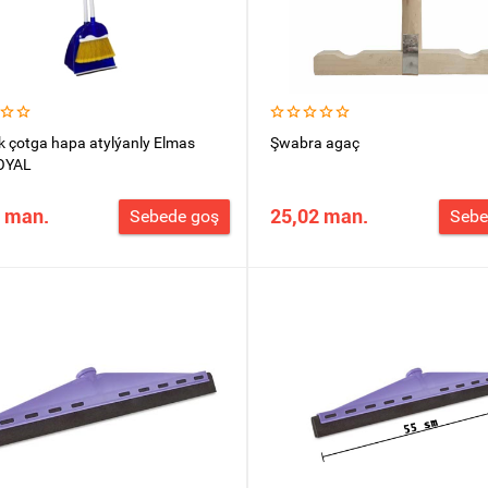
 çotga hapa atylýanly Elmas
Şwabra agaç
ROYAL
 man.
25,02 man.
Sebede goş
Sebe