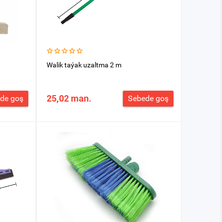
Walik taýak uzaltma 2 m
25,02 man.
de goş
Sebede goş