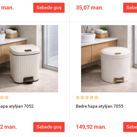
 man.
35,07 man.
Sebede goş
Sebe
hapa atylýan 7052
Bedre hapa atylýan 7055
92 man.
149,92 man.
Sebede goş
Sebe