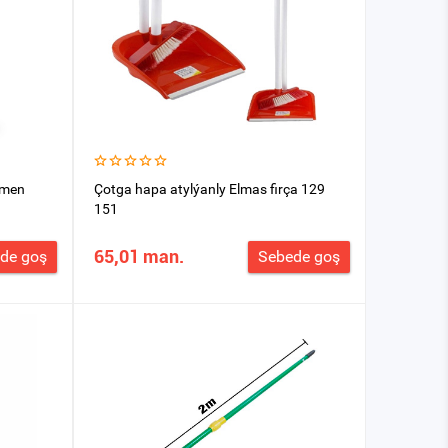
kmen
Çotga hapa atylýanly Elmas firça 129
151
65,01 man.
de goş
Sebede goş