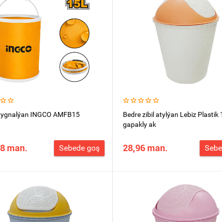
ýygnalýan INGCO AMFB15
Bedre zibil atylýan Lebiz Plastik 
gapakly ak
48 man.
28,96 man.
Sebede goş
Sebe