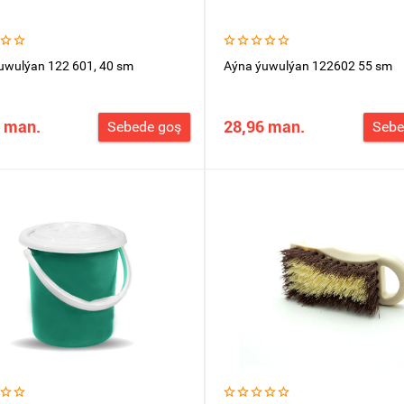
uwulýan 122 601, 40 sm
Aýna ýuwulýan 122602 55 sm
 man.
28,96 man.
Sebede goş
Sebe