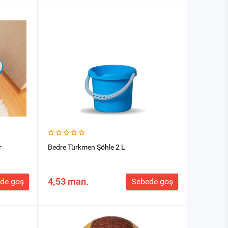
r
Bedre Türkmen Şöhle 2 L
4,53 man.
de goş
Sebede goş