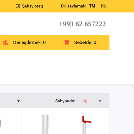
Şahsy otag
Dili saýlamak:
TM
RU
+993 62 657222
Deneşdirmek:
0
Sebetde:
0
Sahypada:
40