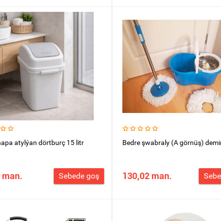
apa atylýan dörtburç 15 litr
Bedre şwabraly (A görnüş) demi
 man.
130,02 man.
Sebede goş
Sebe