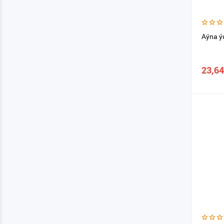
Aýna ý
23,64