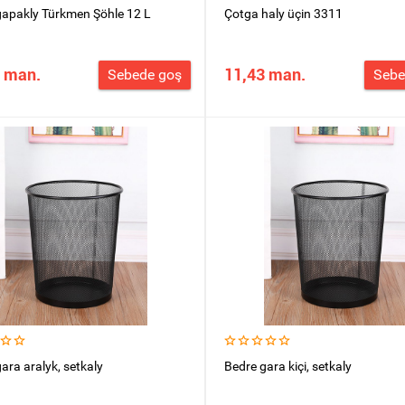
gapakly Türkmen Şöhle 12 L
Çotga haly üçin 3311
 man.
11,43 man.
Sebede goş
Sebe
ara aralyk, setkaly
Bedre gara kiçi, setkaly