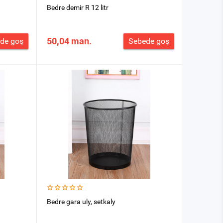
Bedre demir R 12 litr
50,04 man.
de goş
Sebede goş
Bedre gara uly, setkaly