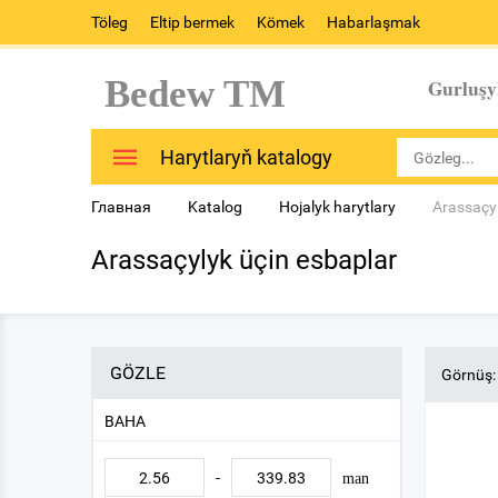
Töleg
Eltip bermek
Kömek
Habarlaşmak
Bedew TM
Gurluşy
Harytlaryň katalogy
Главная
Katalog
Hojalyk harytlary
Arassaçyl
Arassaçylyk üçin esbaplar
GÖZLE
Görnüş:
BAHA
-