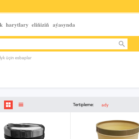
k harytlary eliňiziň
aýasynda
yk üçin esbaplar
Tertipleme:
ady