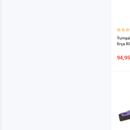
Ýumşak
firça 
94,95