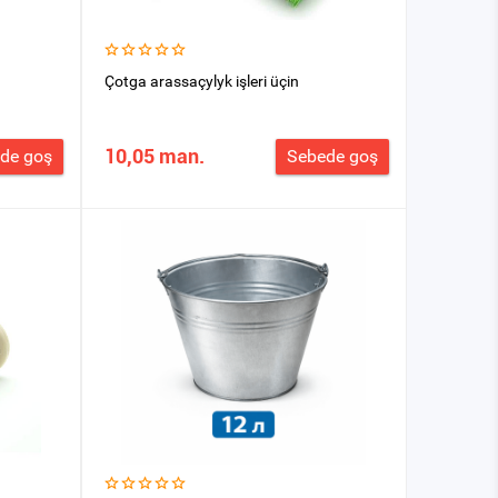
Çotga arassaçylyk işleri üçin
10,05 man.
de goş
Sebede goş