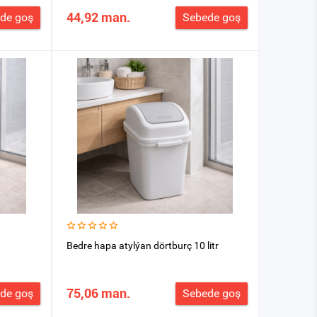
44,92 man.
de goş
Sebede goş
Bedre hapa atylýan dörtburç 10 litr
75,06 man.
de goş
Sebede goş