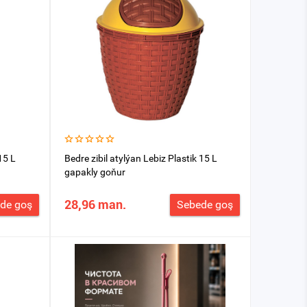
15 L
Bedre zibil atylýan Lebiz Plastik 15 L
gapakly goňur
28,96 man.
de goş
Sebede goş