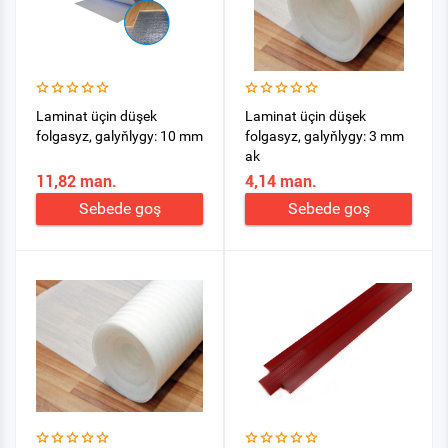
Laminat üçin düşek
Laminat üçin düşek
folgasyz, galyňlygy: 10 mm
folgasyz, galyňlygy: 3 mm
ak
11,82 man.
4,14 man.
Sebede goş
Sebede goş