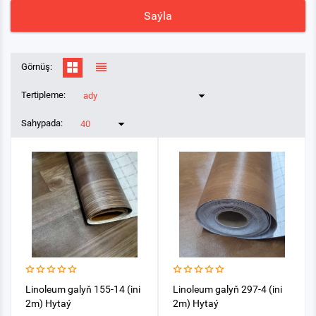
Saýla
Görnüş:
Tertipleme:
ady
Sahypada:
40
Linolеum galyň 155-14 (ini
Linolеum galyň 297-4 (ini
2m) Hytaý
2m) Hytaý