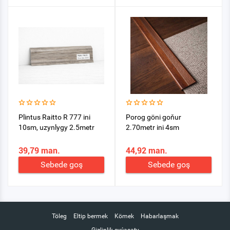
Plintus Raitto R 777 ini
Porog göni goňur
10sm, uzynlygy 2.5metr
2.70metr ini 4sm
39,79 man.
44,92 man.
Sebede goş
Sebede goş
Töleg
Eltip bermek
Kömek
Habarlaşmak