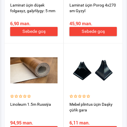
Laminat üçin düşek
Laminat üçin Porog 4х270
folgasyz, galyňlygy: 5 mm
sm Gyzyl
6,90 man.
45,90 man.
Sebede goş
Sebede goş
Linoleum 1.5m Russiýa
Mebel plintus üçin Daşky
çüňk gara
94,95 man.
6,11 man.