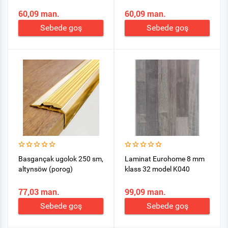
60,09 man.
60,09 man.
Sebede goş
Sebede goş
Basgançak ugolok 250 sm,
Laminat Eurohome 8 mm
altynsöw (porog)
klass 32 model K040
77,03 man.
99,09 man.
Sebede goş
Sebede goş