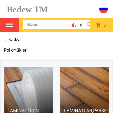
Bedew TM
0
0
Katalog
Pol örtükleri
LAMINAT ÜÇIN
LAMINATLAR,PARKETL