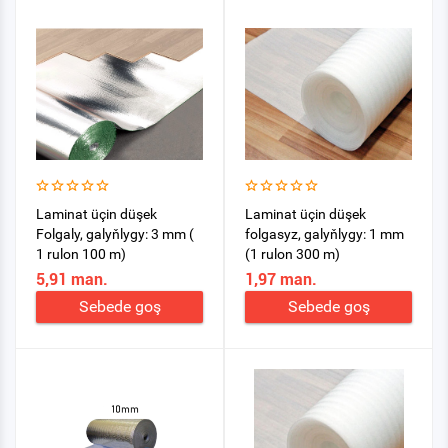
Laminat üçin düşek
Laminat üçin düşek
Folgaly, galyňlygy: 3 mm (
folgasyz, galyňlygy: 1 mm
1 rulon 100 m)
(1 rulon 300 m)
5,91 man.
1,97 man.
Sebede goş
Sebede goş