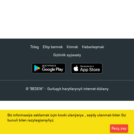
Töleg
Eltip bermek
Kömek
Habarlaşmak
Gizlinlik syýasaty
© "BEDEW" - Gurluşyk harytlarynyň internet dükany
Biz informasiýa saklamak üçin kooki ulanýarys. ‚ saýdy ulanmak bilen Siz
bunuň bilen razylaşýarsyňyz.
Razy, ýap