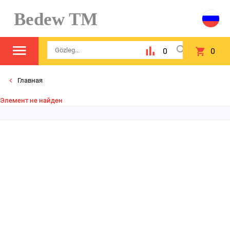
Bedew TM
0
0
Главная
Элемент не найден