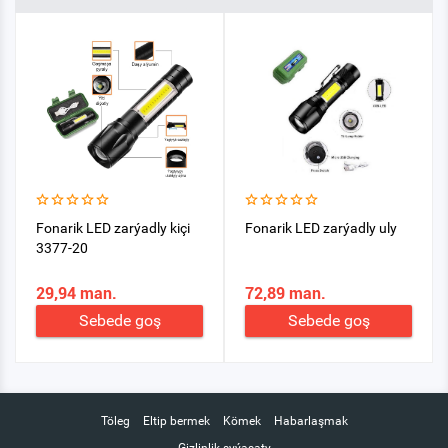
Fonarik LED zarýadly kiçi
Fonarik LED zarýadly uly
3377-20
29,94 man.
72,89 man.
Sebede goş
Sebede goş
Töleg
Eltip bermek
Kömek
Habarlaşmak