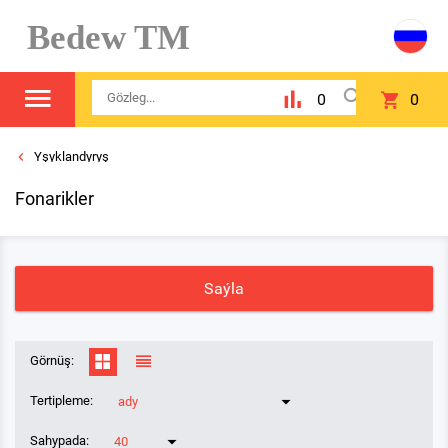
Bedew TM
0
0
Yşyklandyryş
Fonarikler
Saýla
Görnüş:
Tertipleme:
ady
Sahypada:
40