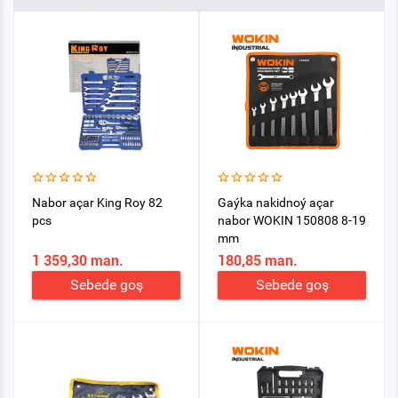
Nabor açar King Roy 82
Gaýka nakidnoý açar
pcs
nabor WOKIN 150808 8-19
mm
1 359,30 man.
180,85 man.
Sebede goş
Sebede goş