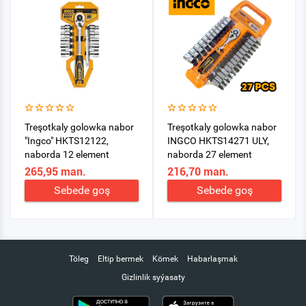
Treşotkaly golowka nabor
Treşotkaly golowka nabor
"Ingco" HKTS12122,
INGCO HKTS14271 ULY,
naborda 12 element
naborda 27 element
265,95 man.
216,70 man.
Sebede goş
Sebede goş
Töleg
Eltip bermek
Kömek
Habarlaşmak
Gizlinlik syýasaty