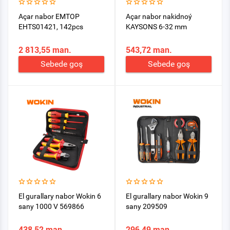
Açar nabor EMTOP
Açar nabor nakidnoý
EHTS01421, 142pcs
KAYSONS 6-32 mm
2 813,55 man.
543,72 man.
Sebede goş
Sebede goş
El gurallary nabor Wokin 6
El gurallary nabor Wokin 9
sany 1000 V 569866
sany 209509
438,52 man.
296,49 man.