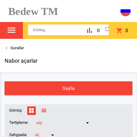
Bedew TM
0
0
Gurallar
Nabor açarlar
Saýla
Görnüş:
Tertipleme:
ady
Sahypada:
40