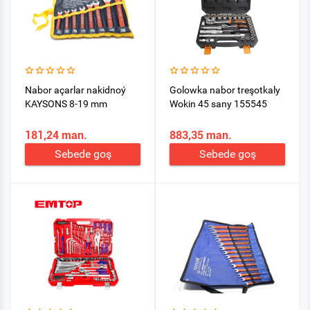
Nabor açarlar nakidnoý
Golowka nabor treşotkaly
KAYSONS 8-19 mm
Wokin 45 sany 155545
181,24 man.
883,35 man.
Sebede goş
Sebede goş