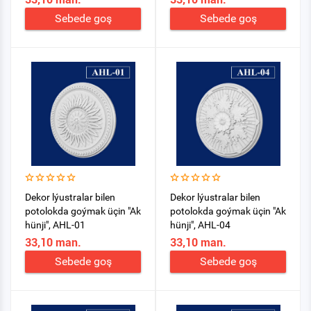
Sebede goş
Sebede goş
Dekor lýustralar bilen
Dekor lýustralar bilen
potolokda goýmak üçin "Ak
potolokda goýmak üçin "Ak
hünji", AHL-01
hünji", AHL-04
33,10 man.
33,10 man.
Sebede goş
Sebede goş