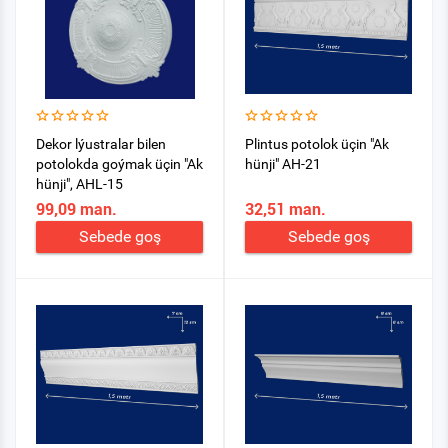
Dekor lýustralar bilen
Plintus potolok üçin "Ak
potolokda goýmak üçin "Ak
hünji" AH-21
hünji", AHL-15
99,09 man.
32,51 man.
Sebede goş
Sebede goş