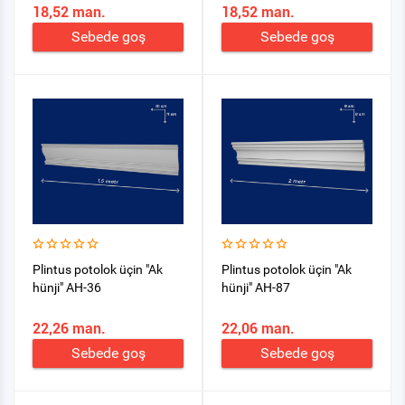
18,52 man.
18,52 man.
Sebede goş
Sebede goş
Plintus potolok üçin "Ak
Plintus potolok üçin "Ak
hünji" AH-36
hünji" AH-87
22,26 man.
22,06 man.
Sebede goş
Sebede goş