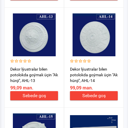
Dekor lýustralar bilen
Dekor lýustralar bilen
potolokda goýmak üçin "Ak
potolokda goýmak üçin "Ak
hünji", AHL-13
hünji", AHL-14
99,09 man.
99,09 man.
Sebede goş
Sebede goş