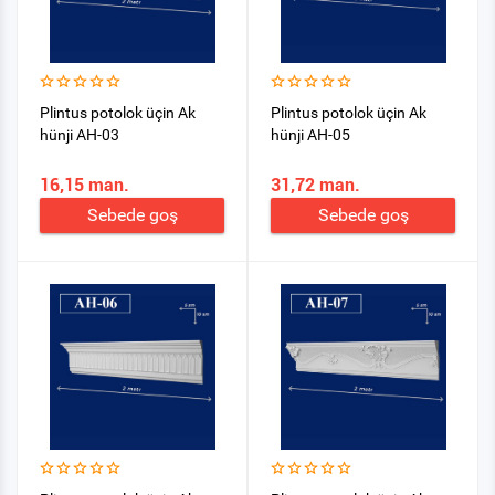
Plintus potolok üçin Ak
Plintus potolok üçin Ak
hünji AH-03
hünji AH-05
16,15 man.
31,72 man.
Sebede goş
Sebede goş