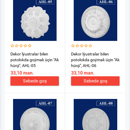
Dekor lýustralar bilen
Dekor lýustralar bilen
potolokda goýmak üçin "Ak
potolokda goýmak üçin "Ak
hünji", AHL-05
hünji", AHL-06
33,10 man.
33,10 man.
Sebede goş
Sebede goş