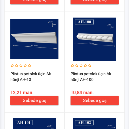
Plintus potolok üçin Ak
Plintus potolok üçin Ak
hünji AH-10
hünji AH-100
12,21 man.
10,84 man.
Sebede goş
Sebede goş