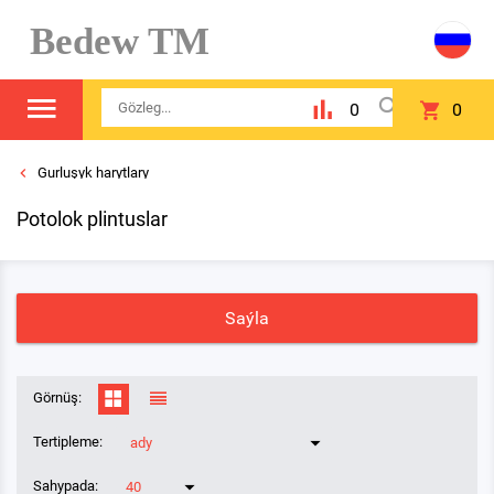
Bedew TM
0
0
Gurluşyk harytlary
Potolok plintuslar
Saýla
Görnüş:
Tertipleme:
ady
Sahypada:
40