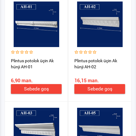
Plintus potolok üçin Ak
Plintus potolok üçin Ak
hünji AH-01
hünji AH-02
6,90 man.
16,15 man.
Sebede goş
Sebede goş