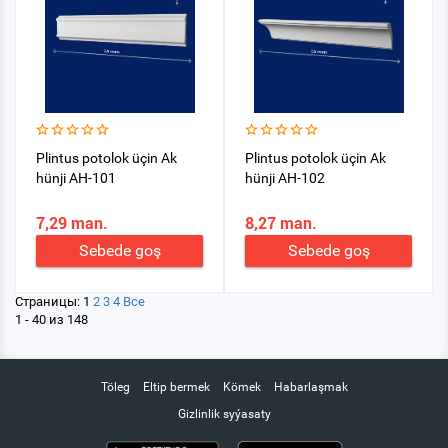
Plintus potolok üçin Ak
Plintus potolok üçin Ak
hünji AH-101
hünji AH-102
7,29 man.
8,27 man.
Sebede goş
Sebede goş
Страницы:
1
2
3
4
Все
1 - 40 из 148
Töleg
Eltip bermek
Kömek
Habarlaşmak
Gizlinlik syýasaty