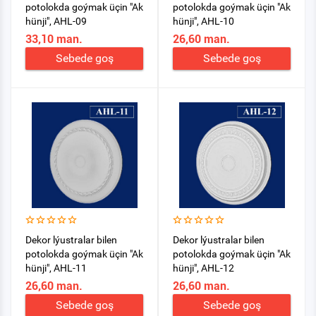
potolokda goýmak üçin "Ak
potolokda goýmak üçin "Ak
hünji", AHL-09
hünji", AHL-10
33,10 man.
26,60 man.
Sebede goş
Sebede goş
Dekor lýustralar bilen
Dekor lýustralar bilen
potolokda goýmak üçin "Ak
potolokda goýmak üçin "Ak
hünji", AHL-11
hünji", AHL-12
26,60 man.
26,60 man.
Sebede goş
Sebede goş