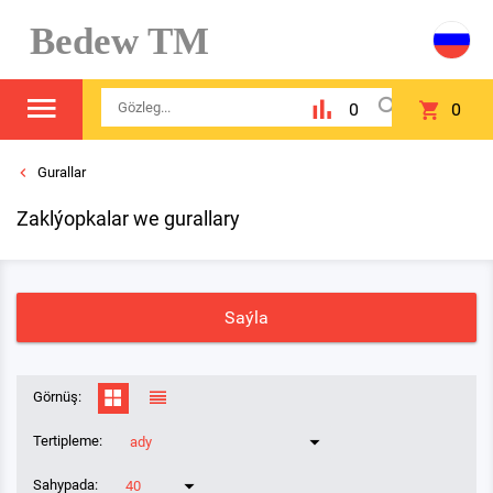
Bedew TM
0
0
Gurallar
Zaklýopkalar we gurallary
Saýla
Görnüş:
Tertipleme:
ady
Sahypada:
40