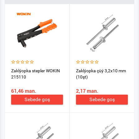
Zaklýopka stepler WOKIN
Zaklýopka çüý 3,2x10 mm
215110
(10şt)
61,46 man.
2,17 man.
Sebede goş
Sebede goş