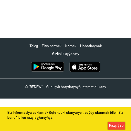
Töleg
Eltip bermek
Kömek
Habarlaşmak
Gizlinlik syýasaty
© "BEDEW" - Gurluşyk harytlarynyň internet dükany
Biz informasiýa saklamak üçin kooki ulanýarys. ‚ saýdy ulanmak bilen Siz
bunuň bilen razylaşýarsyňyz.
Razy, ýap