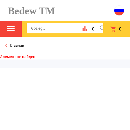
Bedew TM
0
0
Главная
Элемент не найден