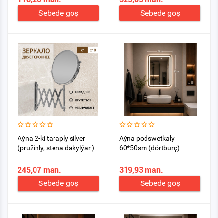
Sebede goş
Sebede goş
Aýna 2-ki taraply silver
Aýna podswetkaly
(pružinly, stena dakylýan)
60*50sm (dörtburç)
245,07 man.
319,93 man.
Sebede goş
Sebede goş