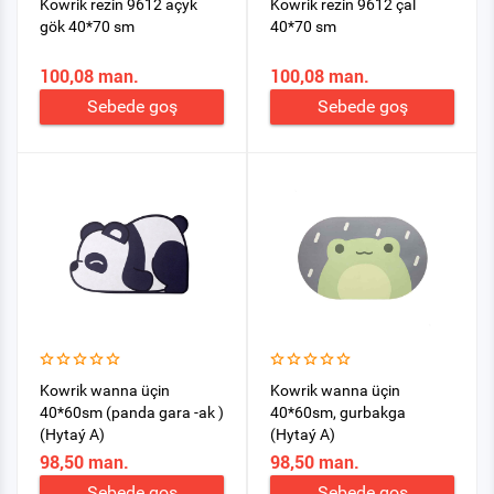
Kowrik rezin 9612 açyk
Kowrik rezin 9612 çal
gök 40*70 sm
40*70 sm
100,08 man.
100,08 man.
Sebede goş
Sebede goş
Kowrik wanna üçin
Kowrik wanna üçin
40*60sm (panda gara -ak )
40*60sm, gurbakga
(Hytaý A)
(Hytaý A)
98,50 man.
98,50 man.
Sebede goş
Sebede goş