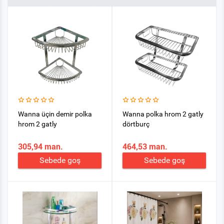
Wanna üçin demir polka
Wanna polka hrom 2 gatly
hrom 2 gatly
dörtburç
305,94 man.
464,53 man.
Sebede goş
Sebede goş