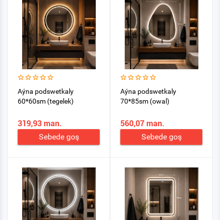
Aýna podswetkaly
Aýna podswetkaly
60*60sm (tegelek)
70*85sm (owal)
319,93 man.
560,07 man.
Sebede goş
Sebede goş