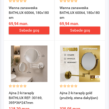
Wanna zanaweska
Wanna zanaweska
BATHLUX 60066, 180x180
BATHLUX 60064, 180x180
sm
sm
69,94 man.
69,94 man.
Sebede goş
Sebede goş
Aýna 2-ki taraply
Aýna 2-ki taraply gold
BATHLUX REF: 30169,
(pružinly, stena dakylýan)
395*36*247mm
118,20 man.
325,05 man.