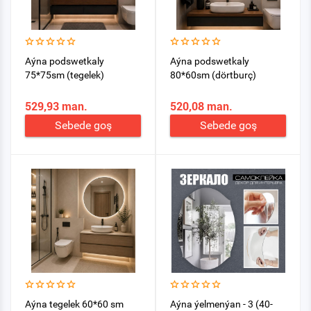
Aýna podswetkaly
Aýna podswetkaly
75*75sm (tegelek)
80*60sm (dörtburç)
529,93 man.
520,08 man.
Sebede goş
Sebede goş
Aýna tegelek 60*60 sm
Aýna ýelmenýan - 3 (40-