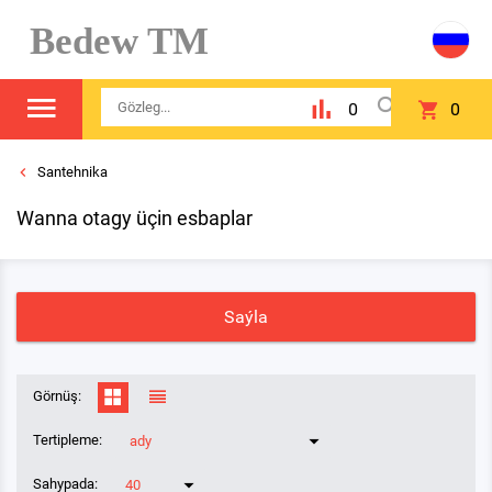
Bedew TM
0
0
Santehnika
Wanna otagy üçin esbaplar
Saýla
Görnüş:
Tertipleme:
ady
Sahypada:
40