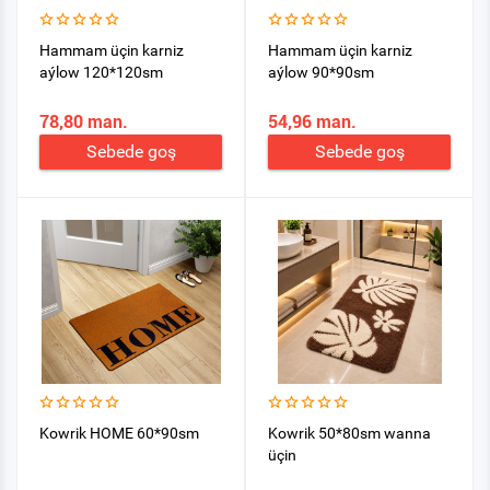
Hammam üçin karniz
Hammam üçin karniz
aýlow 120*120sm
aýlow 90*90sm
78,80 man.
54,96 man.
Sebede goş
Sebede goş
Kowrik HOME 60*90sm
Kowrik 50*80sm wanna
üçin