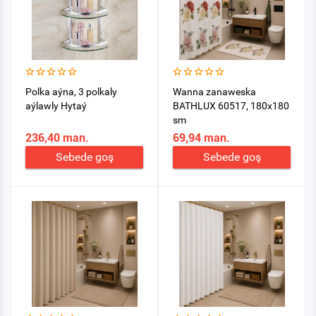
Polka aýna, 3 polkaly
Wanna zanaweska
aýlawly Hytaý
BATHLUX 60517, 180x180
sm
236,40 man.
69,94 man.
Sebede goş
Sebede goş