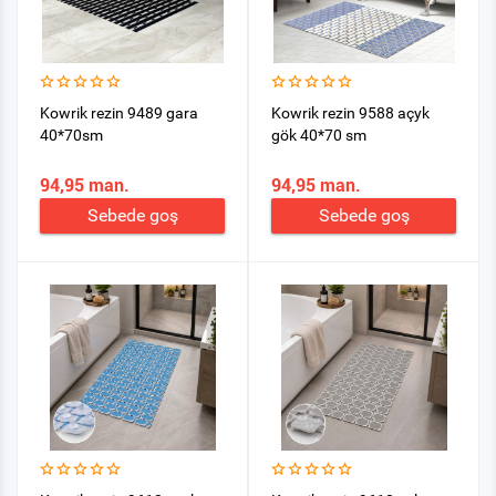
Kowrik rezin 9489 gara
Kowrik rezin 9588 açyk
40*70sm
gök 40*70 sm
94,95 man.
94,95 man.
Sebede goş
Sebede goş