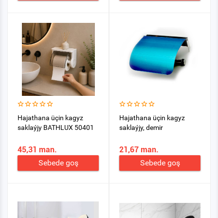
Hajathana üçin kagyz
Hajathana üçin kagyz
saklaýjy BATHLUX 50401
saklaýjy, demir
45,31 man.
21,67 man.
Sebede goş
Sebede goş