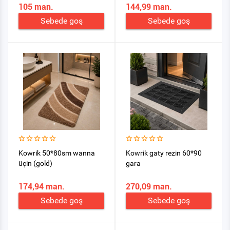
105 man.
144,99 man.
Sebede goş
Sebede goş
Kowrik 50*80sm wanna
Kowrik gaty rezin 60*90
üçin (gold)
gara
174,94 man.
270,09 man.
Sebede goş
Sebede goş