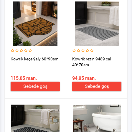
Kowrik keçe ýaly 60*90sm
Kowrik rezin 9489 çal
40*70sm
115,05 man.
94,95 man.
Sebede goş
Sebede goş