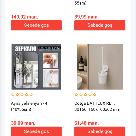
55sm)
149,92 man.
39,99 man.
Sebede goş
Sebede goş
Aýna ýelmenýan - 4
Çotga BATHLUX REF:
(40*55sm)
30166, 160x160x62 mm
39,99 man.
61,46 man.
Sebede goş
Sebede goş