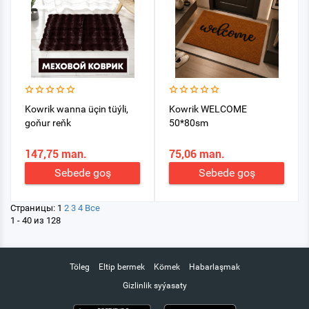
Kowrik wanna üçin tüýli,
Kowrik WELCOME
goňur reňk
50*80sm
147,75 man.
75,06 man.
Sebede goş
Sebede goş
Страницы:
1
2
3
4
Все
1 - 40 из 128
Töleg
Eltip bermek
Kömek
Habarlaşmak
Gizlinlik syýasaty