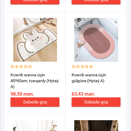
Kowrik wanna üçin
Kowrik wanna üçin
40*60sm, towşanly (Hytaý
gülgüne (Hytaý A)
A)
98,50 man.
63,43 man.
Sebede goş
Sebede goş