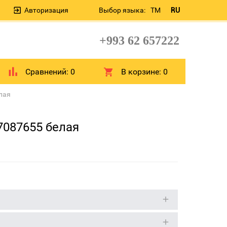
Авторизация
Выбор языка:
TM
RU
+993 62 657222
Сравнений:
0
В корзине:
0
лая
37087655 белая