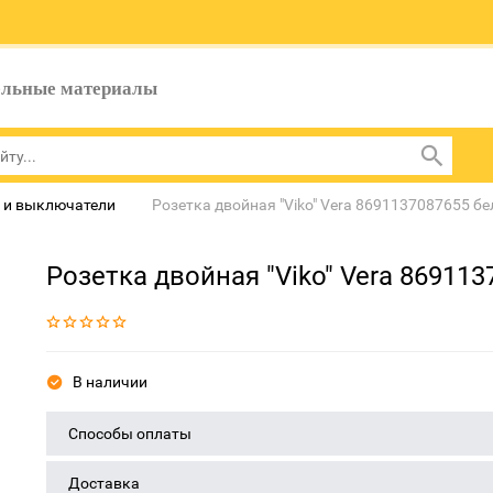
ельные материалы
 и выключатели
Розетка двойная "Viko" Vera 8691137087655 бе
Розетка двойная "Viko" Vera 86911
В наличии
Способы оплаты
Доставка