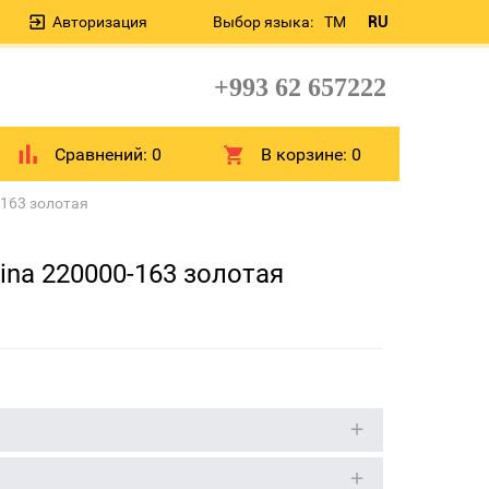
Авторизация
Выбор языка:
TM
RU
+993 62 657222
Сравнений:
0
В корзине:
0
163 золотая
na 220000-163 золотая