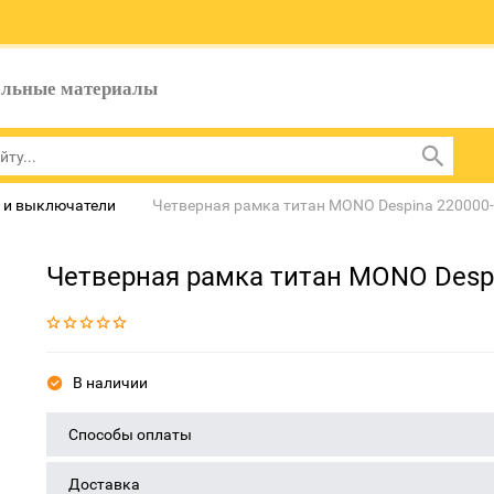
ельные материалы
 и выключатели
Четверная рамка титан MONO Despina 220000-
Четверная рамка титан MONO Despi
В наличии
Способы оплаты
Доставка