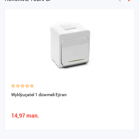
Wyklýuçatel 1 düwmeli Eýran
14,97 man.