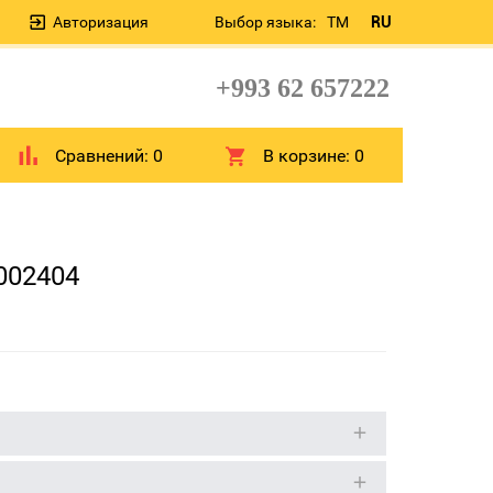
Авторизация
Выбор языка:
TM
RU
+993 62 657222
Сравнений:
0
В корзине:
0
002404