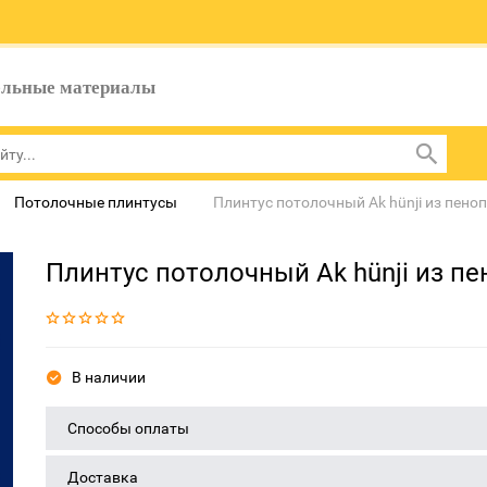
ельные материалы
Потолочные плинтусы
Плинтус потолочный Ak hünji из пено
Плинтус потолочный Ak hünji из п
В наличии
Способы оплаты
Доставка