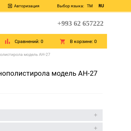
Авторизация
Выбор языка:
TM
RU
+993 62 657222
Сравнений:
0
В корзине:
0
полистирола модель AH-27
енополистирола модель AH-27