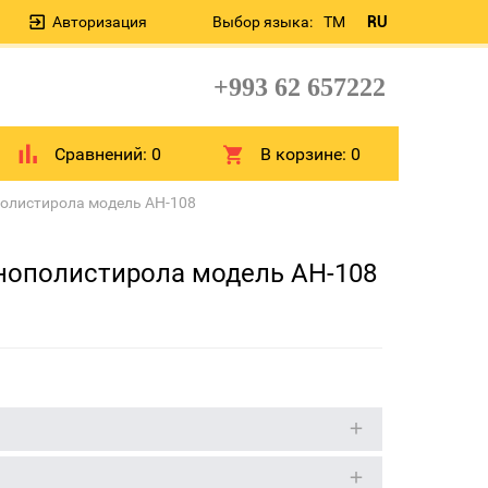
Авторизация
Выбор языка:
TM
RU
+993 62 657222
Сравнений:
0
В корзине:
0
полистирола модель AH-108
енополистирола модель AH-108