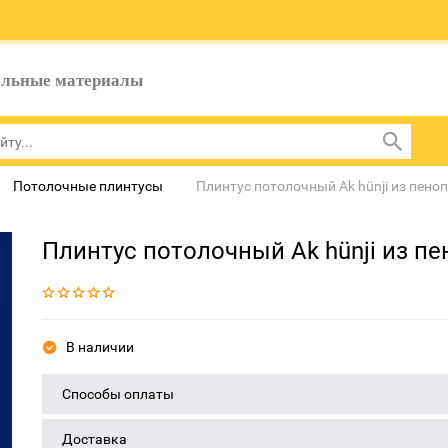
ельные материалы
Потолочные плинтусы
Плинтус потолочный Ak hünji из пено
Плинтус потолочный Ak hünji из п
В наличии
Способы оплаты
Доставка