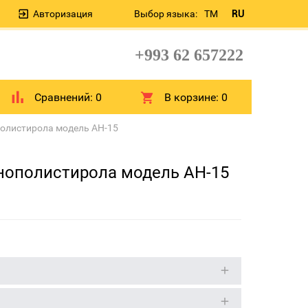
Авторизация
Выбор языка:
TM
RU
+993 62 657222
Сравнений:
0
В корзине:
0
полистирола модель AH-15
енополистирола модель AH-15