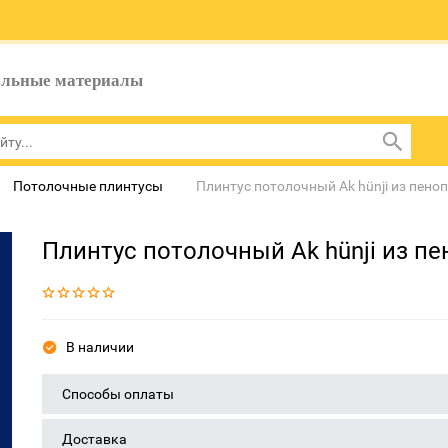
ельные материалы
Потолочные плинтусы
Плинтус потолочный Ak hünji из пено
Плинтус потолочный Ak hünji из п
В наличии
Способы оплаты
Доставка