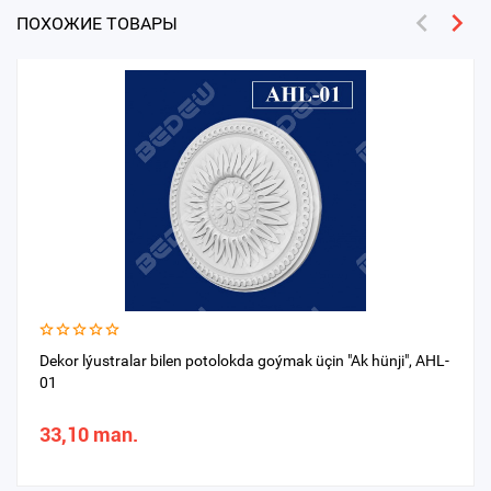
ПОХОЖИЕ ТОВАРЫ
Dekor lýustralar bilen potolokda goýmak üçin "Ak hünji", AHL-
01
33,10 man.