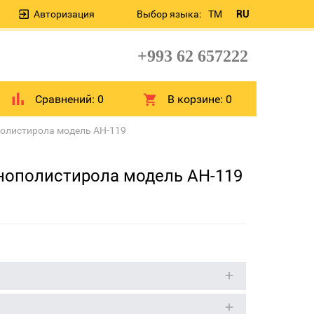
Авторизация
Выбор языка:
TM
RU
+993 62 657222
Сравнений:
0
В корзине:
0
полистирола модель AH-119
енополистирола модель AH-119