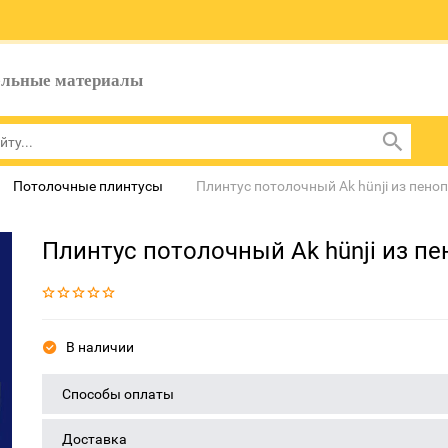
ельные материалы
Потолочные плинтусы
Плинтус потолочный Ak hünji из пено
Плинтус потолочный Ak hünji из п
В наличии
Способы оплаты
Доставка