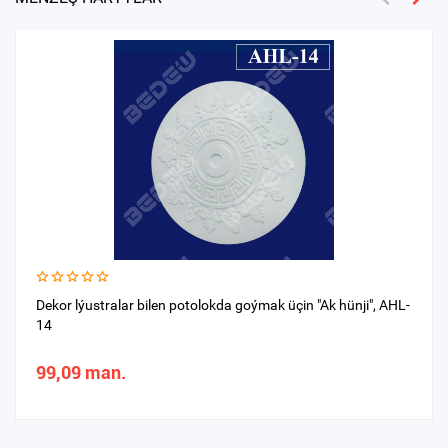
Dekor lýustralar bilen potolokda goýmak üçin "Ak hünji", AHL-
14
99,09 man.