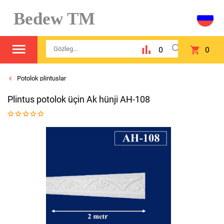
Bedew TM
0
0
Potolok plintuslar
Plintus potolok üçin Ak hünji AH-108