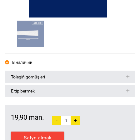
В наличии
Tölegiň görnüşleri
Eltip bermek
19,90 man.
-
+
Satyn almak