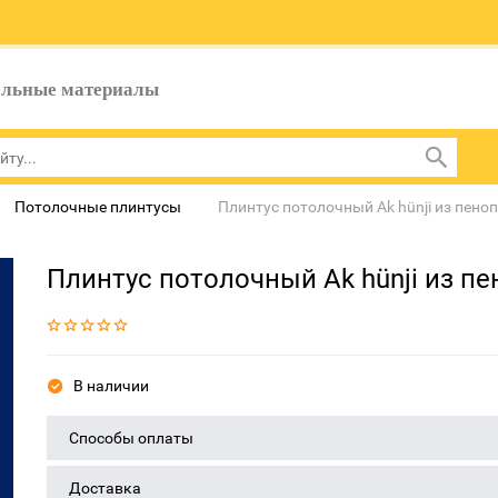
ельные материалы
Потолочные плинтусы
Плинтус потолочный Ak hünji из пено
Плинтус потолочный Ak hünji из п
В наличии
Способы оплаты
Доставка