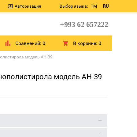
Авторизация
Выбор языка:
TM
RU
+993 62 657222
Сравнений:
0
В корзине:
0
полистирола модель AH-39
енополистирола модель AH-39