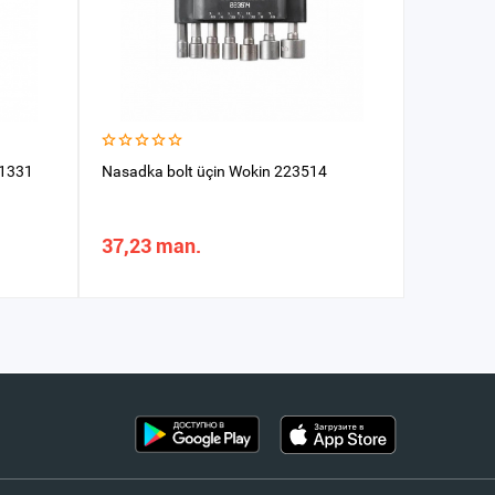
71331
Nasadka bolt üçin Wokin 223514
Otwýortka
37,23 man.
7,49 m