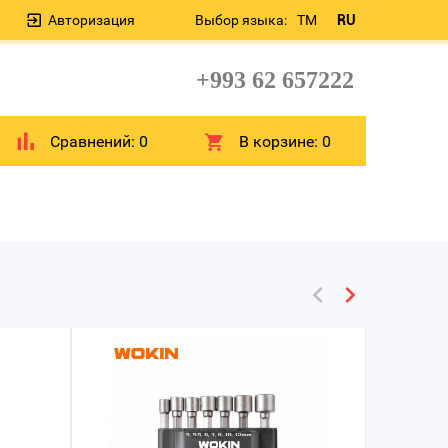
Авторизация
Выбор языка:
TM
RU
+993 62 657222
Сравнений:
0
В корзине:
0