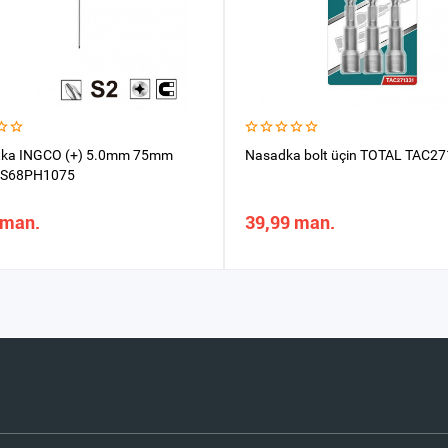
tka INGCO (+) 5.0mm 75mm
Nasadka bolt üçin TOTAL TAC2
 HS68PH1075
 man.
39,99 man.