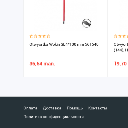
Otwýortka Wokin SL4*100 mm 561540
Otwýor
(144),
36,64 man.
19,70
Оплата
Доставка
Помощь
Контакты
Политика конфиденциальности