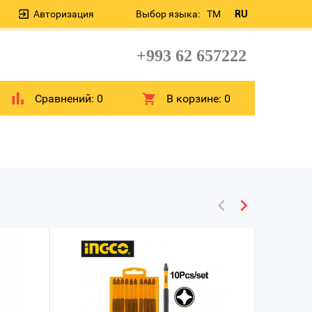
Авторизация
Выбор языка:
TM
RU
+993 62 657222
Сравнений:
0
В корзине:
0