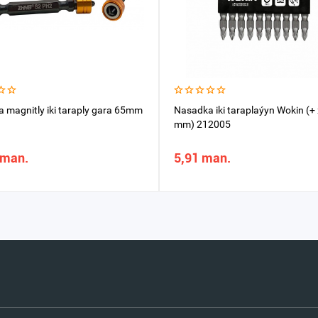
 magnitly iki taraply gara 65mm
Nasadka iki taraplaýyn Wokin (+ 
mm) 212005
 man.
5,91 man.