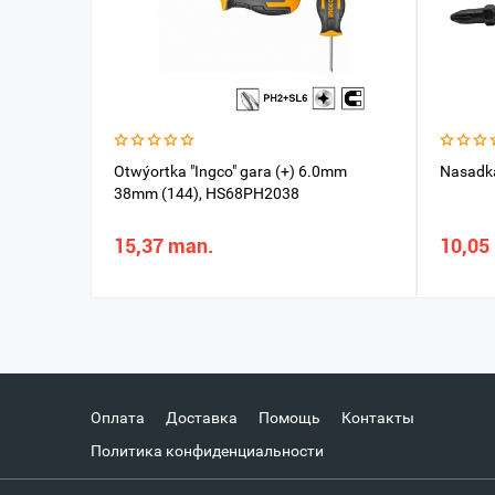
Otwýortka "Ingco" gara (+) 6.0mm
Nasadka
38mm (144), HS68PH2038
15,37 man.
10,05
Оплата
Доставка
Помощь
Контакты
Политика конфиденциальности