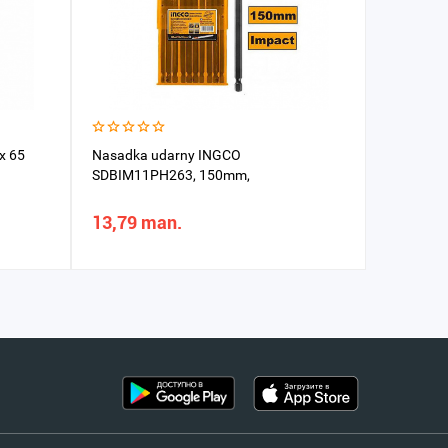
x 65
Nasadka udarny INGCO
Otwýortk
SDBIM11PH263, 150mm,
13,79 man.
9,65 m