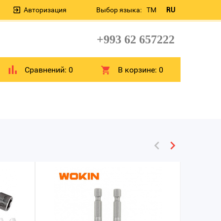
Авторизация
Выбор языка:
TM
RU
+993 62 657222
Сравнений:
0
В корзине:
0