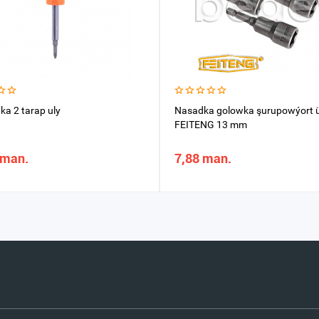
ka 2 tarap uly
Nasadka golowka şurupowýort ü
FEITENG 13 mm
 man.
7,88 man.