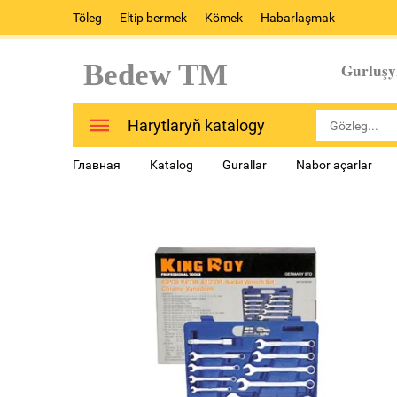
Töleg
Eltip bermek
Kömek
Habarlaşmak
Bedew TM
Gurluşy
Harytlaryň katalogy
Главная
Katalog
Gurallar
Nabor açarlar