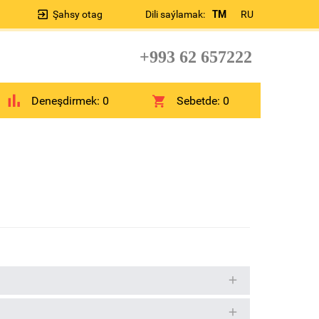
Şahsy otag
Dili saýlamak:
TM
RU
+993 62 657222
Deneşdirmek:
0
Sebetde:
0