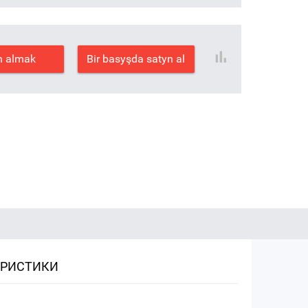
n almak
Bir basyşda satyn al
ЕРИСТИКИ