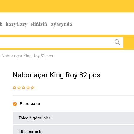
k harytlary eliňiziň
aýasynda
Nabor açar King Roy 82 pcs
Nabor açar King Roy 82 pcs
В наличии
Tölegiň görnüşleri
Eltip bermek