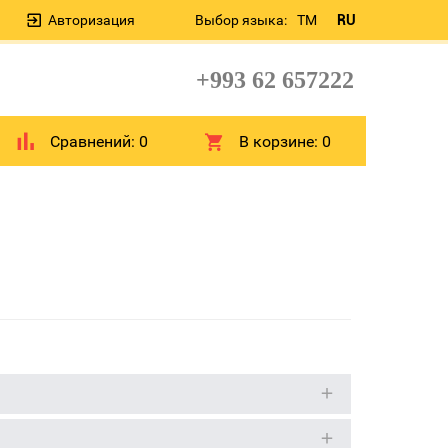
Авторизация
Выбор языка:
TM
RU
+993 62 657222
Сравнений:
0
В корзине:
0