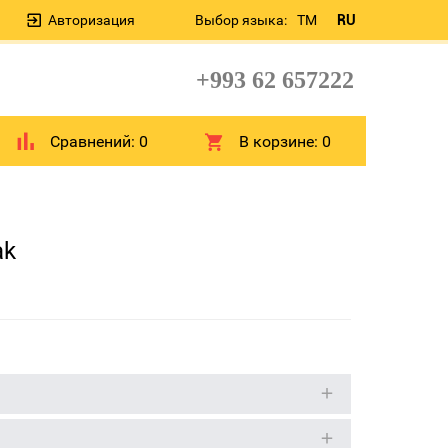
Авторизация
Выбор языка:
TM
RU
+993 62 657222
Сравнений:
0
В корзине:
0
ak