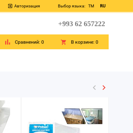
Авторизация
Выбор языка:
TM
RU
+993 62 657222
Сравнений:
0
В корзине:
0