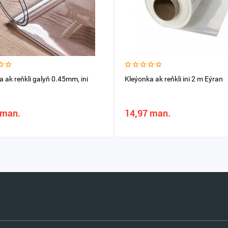
 ak reňkli galyň 0.45mm, ini
Kleýonka ak reňkli ini 2 m Eýran
 man.
14,97 man.