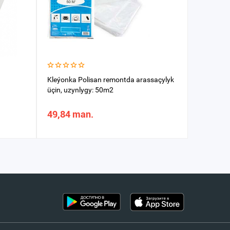
Kleýonka Polisan remontda arassaçylyk
Kleýonka a
üçin, uzynlygy: 50m2
Eýran
49,84 man.
14,97 