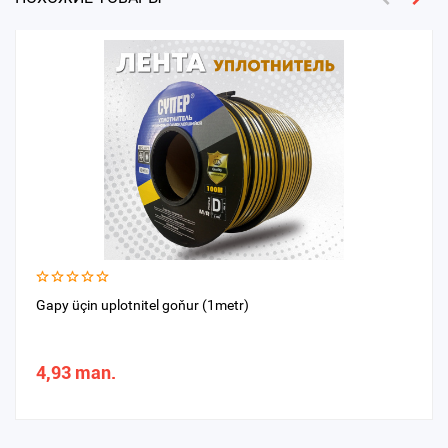
Gapy üçin uplotnitel goňur (1metr)
4,93 man.