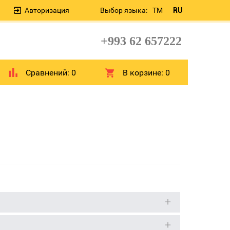
Авторизация
Выбор языка:
TM
RU
+993 62 657222
Сравнений:
0
В корзине:
0