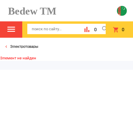
Bedew TM
0
0
Электротовары
Элемент не найден