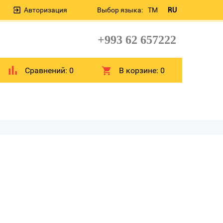
Авторизация
Выбор языка:
TM
RU
+993 62 657222
Сравнений:
0
В корзине:
0