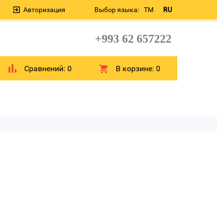
Авторизация
Выбор языка:
TM
RU
+993 62 657222
Сравнений:
0
В корзине:
0