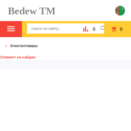
Bedew TM
0
0
Электротовары
Элемент не найден