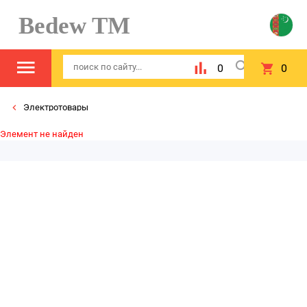
Bedew TM
0
0
Электротовары
Элемент не найден