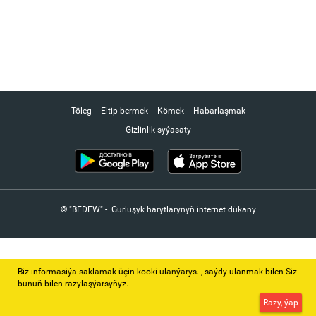
Töleg
Eltip bermek
Kömek
Habarlaşmak
Gizlinlik syýasaty
© "BEDEW" - Gurluşyk harytlarynyň internet dükany
Biz informasiýa saklamak üçin kooki ulanýarys. ‚ saýdy ulanmak bilen Siz
bunuň bilen razylaşýarsyňyz.
Razy, ýap