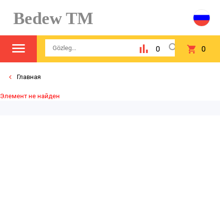
Bedew TM
0
0
Главная
Элемент не найден