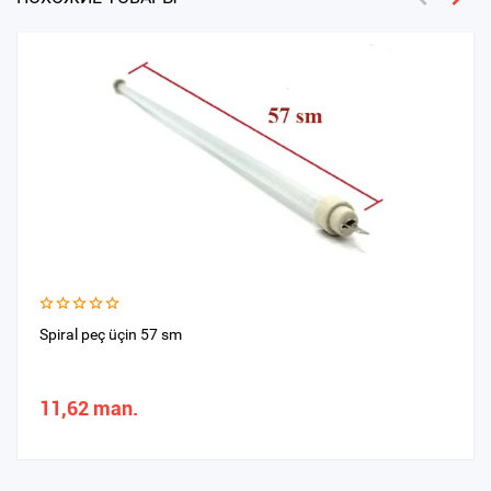
Spiral peç üçin 57 sm
11,62 man.