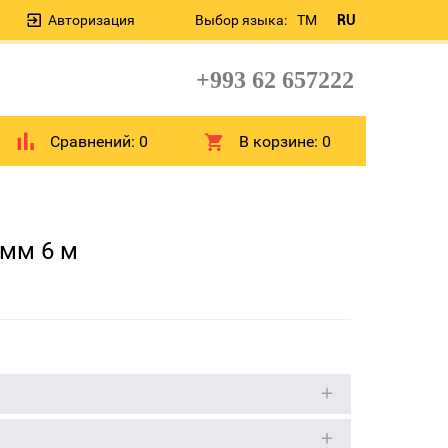
Авторизация
Выбор языка:
TM
RU
+993 62 657222
Сравнений:
0
В корзине:
0
 мм 6 м