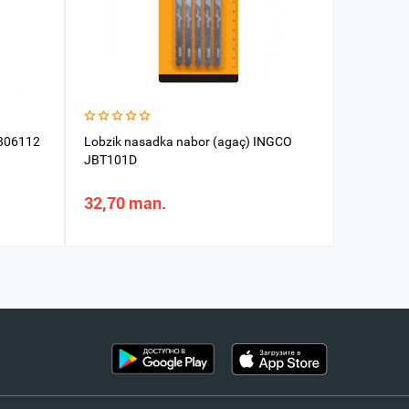
 306112
Lobzik nasadka nabor (agaç) INGCO
Byçgy I
JBT101D
0.9mm
32,70 man.
64,03 