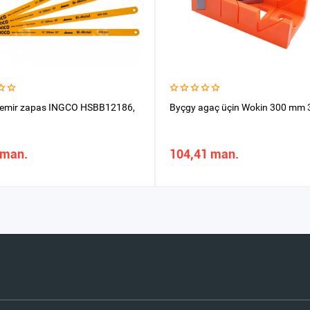
demir zapas INGCO HSBB12186,
Byçgy agaç üçin Wokin 300 mm
 man.
104,41 man.