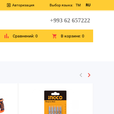
Авторизация
Выбор языка:
TM
RU
+993 62 657222
Сравнений:
0
В корзине:
0