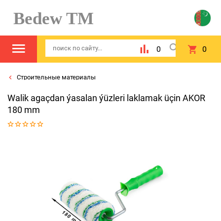
Bedew TM
0
0
Строительные материалы
Walik agaçdan ýasalan ýüzleri laklamak üçin AKOR
180 mm