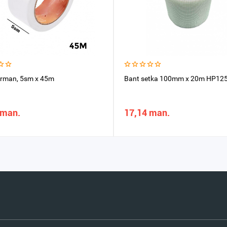
rman, 5sm x 45m
Bant setka 100mm x 20m HP12
 man.
17,14 man.